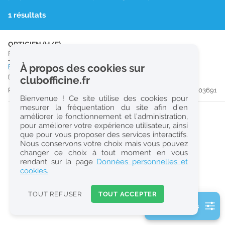
r
1 résultats
e
c
OPTICIEN (H/F)
Pharmacie d'Officine
|
66000
Perpignan
h
À propos des cookies sur
CDI
temps plein
URGENT
e
Dès que possible
clubofficine.fr
r
Publiée il y a 9 jour(s)
#203691
Bienvenue ! Ce site utilise des cookies pour
c
mesurer la fréquentation du site afin d’en
améliorer le fonctionnement et l’administration,
h
pour améliorer votre expérience utilisateur, ainsi
e
que pour vous proposer des services interactifs.
Nous conservons votre choix mais vous pouvez
changer ce choix à tout moment en vous
Réinitialiser
rendant sur la page
Données personnelles et
cookies.
2
0
TOUT REFUSER
TOUT ACCEPTER
k
2 filtre(s) actifs
m
Consulter les offres de la France d'outre-mer