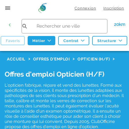
Connexion
Inscription
20km
Favoris
Métier
Contrat
Structure
F
ACCUEIL
OFFRES D'EMPLOI
OPTICIEN (H/F)
i
Offres d'emploi Opticien (H/F)
l
t
L’opticien fabrique, répare et vend des lunettes. Formé aux
spécificités de la vision, il monte des lunettes adaptées aux
r
pathologies de ses clients sous prescription d’un médecin. Il
taille, calibre et monte les verres de correction sur les
e
montures des lunettes. Il peut également évaluer l'acuité
s
visuelle à l’aide d’un examen optométrique. Il a ensuite un
rôle de conseiller esthétique pour aider son client à choisir
d
une monture qui lui convient. Depuis 2005, ClubOfficine
propose des offres d’emploi en ligne d’opticien.
e