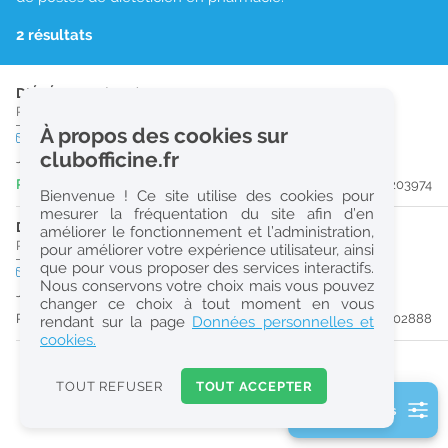
r
2 résultats
e
c
DIÉTÉTICIEN (H/F)
h
Pharmacie d'Officine
|
13100
Aix-En-Provence
À propos des cookies sur
CDD
temps plein
e
clubofficine.fr
Jusqu'au 27/09/26
r
Publiée il y a 7 jour(s)
#203974
Bienvenue ! Ce site utilise des cookies pour
c
mesurer la fréquentation du site afin d’en
DIÉTÉTICIEN (H/F)
améliorer le fonctionnement et l’administration,
h
Pharmacie d'Officine
|
13100
Aix-En-Provence
pour améliorer votre expérience utilisateur, ainsi
e
que pour vous proposer des services interactifs.
CDD
temps plein
Nous conservons votre choix mais vous pouvez
Jusqu'au 29/10/26
changer ce choix à tout moment en vous
Réinitialiser
Publiée il y a 22 jour(s)
#202888
rendant sur la page
Données personnelles et
cookies.
2
0
TOUT REFUSER
TOUT ACCEPTER
k
2 filtre(s) actifs
m
Consulter les offres de la France d'outre-mer