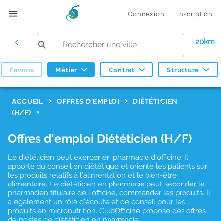
Connexion
Inscription
20km
Favoris
Métier
Contrat
Structure
F
ACCUEIL
OFFRES D'EMPLOI
DIÉTÉTICIEN
(H/F)
i
l
Offres d'emploi Diététicien (H/F)
t
Le diététicien peut exercer en pharmacie d’officine. Il
r
apporte du conseil en diététique et oriente les patients sur
e
les produits relatifs à l’alimentation et le bien-être
alimentaire. Le diététicien en pharmacie peut seconder le
s
pharmacien titulaire de l'officine, commander les produits. Il
a également un rôle d’écoute et de conseil pour les
d
produits en micronutrition. ClubOfficine propose des offres
e
de postes de diététicien en pharmacie.