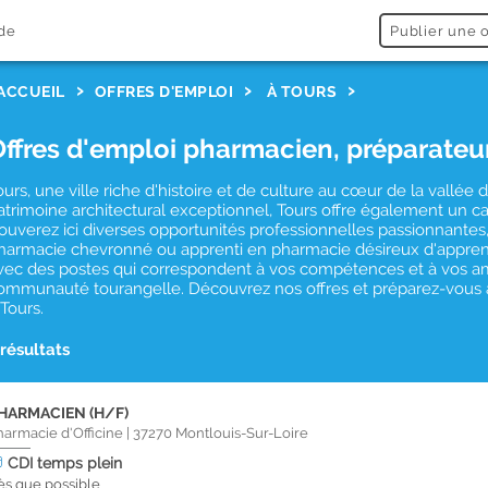
de
Publier une o
ACCUEIL
OFFRES D'EMPLOI
À TOURS
Offres d'emploi pharmacien, préparateu
ours, une ville riche d'histoire et de culture au cœur de la vallé
atrimoine architectural exceptionnel, Tours offre également un 
rouverez ici diverses opportunités professionnelles passionnant
harmacie chevronné ou apprenti en pharmacie désireux d'apprend
vec des postes qui correspondent à vos compétences et à vos ambi
ommunauté tourangelle. Découvrez nos offres et préparez-vous à 
 Tours.
 résultats
HARMACIEN (H/F)
harmacie d'Officine
|
37270
Montlouis-Sur-Loire
CDI
temps plein
ès que possible