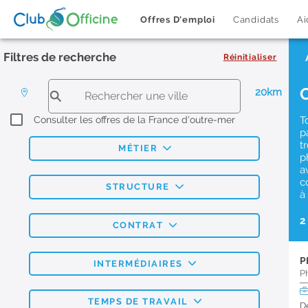
Offres D'emploi
Candidats
Ai
Filtres de recherche
Réinitialiser
20km
Consulter les offres de la France d'outre-mer
T
p
t
MÉTIER
p
a
c
STRUCTURE
à
2
CONTRAT
P
INTERMÉDIAIRES
P
TEMPS DE TRAVAIL
D