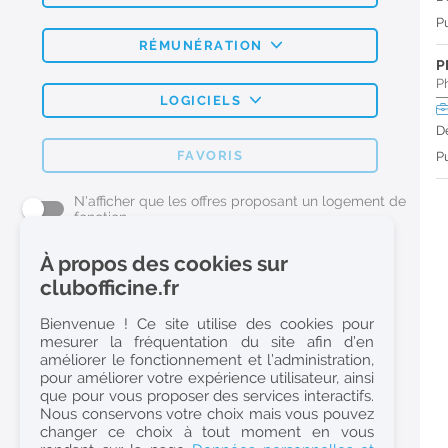
Pu
RÉMUNÉRATION
P
P
LOGICIELS
D
FAVORIS
Pu
N'afficher que les offres proposant un logement de
fonction
À propos des cookies sur
L'emploi Pharmacie par métier
clubofficine.fr
Pharmacien (H/F)
Bienvenue ! Ce site utilise des cookies pour
mesurer la fréquentation du site afin d’en
Préparateur en Pharmacie (H/F)
améliorer le fonctionnement et l’administration,
Etudiant en Pharmacie (H/F)
pour améliorer votre expérience utilisateur, ainsi
que pour vous proposer des services interactifs.
Etudiant en Pharmacie 6e année validée (H/F)
Nous conservons votre choix mais vous pouvez
Conseiller Dermo Cosmetique - Esthéticienne (H/F)
changer ce choix à tout moment en vous