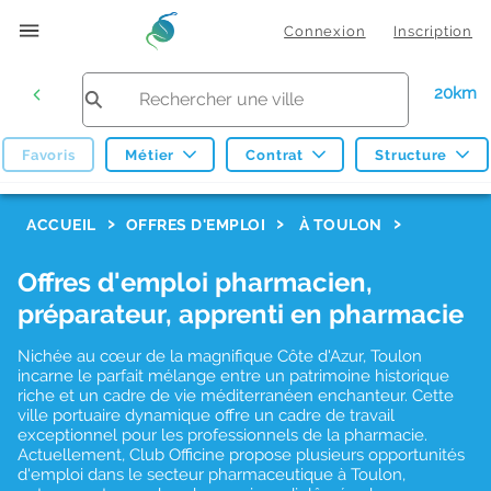
Connexion
Inscription
20km
Favoris
Métier
Contrat
Structure
F
ACCUEIL
OFFRES D'EMPLOI
À TOULON
i
Offres d'emploi pharmacien,
l
préparateur, apprenti en pharmacie
t
r
Nichée au cœur de la magnifique Côte d'Azur, Toulon
incarne le parfait mélange entre un patrimoine historique
e
riche et un cadre de vie méditerranéen enchanteur. Cette
ville portuaire dynamique offre un cadre de travail
s
exceptionnel pour les professionnels de la pharmacie.
d
Actuellement, Club Officine propose plusieurs opportunités
d'emploi dans le secteur pharmaceutique à Toulon,
e