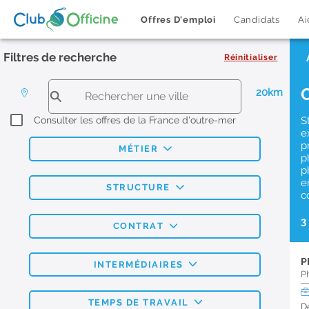
Offres D'emploi
Candidats
Ai
Filtres de recherche
Réinitialiser
20km
Consulter les offres de la France d'outre-mer
S
e
p
MÉTIER
p
p
e
STRUCTURE
c
3
CONTRAT
P
INTERMÉDIAIRES
P
TEMPS DE TRAVAIL
D