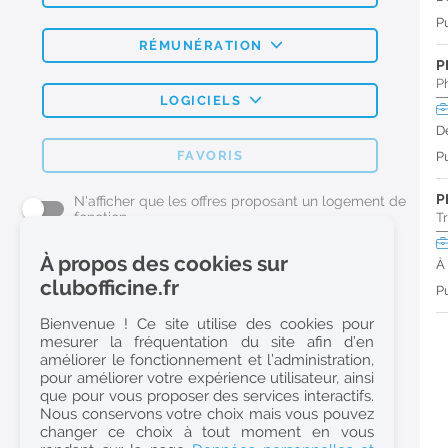
Pu
RÉMUNÉRATION
P
P
LOGICIELS
D
FAVORIS
Pu
P
N'afficher que les offres proposant un logement de
fonction
T
À propos des cookies sur
À
L'emploi Pharmacie par métier
clubofficine.fr
Pu
Pharmacien (H/F)
Bienvenue ! Ce site utilise des cookies pour
mesurer la fréquentation du site afin d’en
Préparateur en Pharmacie (H/F)
améliorer le fonctionnement et l’administration,
Etudiant en Pharmacie (H/F)
pour améliorer votre expérience utilisateur, ainsi
que pour vous proposer des services interactifs.
Etudiant en Pharmacie 6e année validée (H/F)
Nous conservons votre choix mais vous pouvez
Conseiller Dermo Cosmetique - Esthéticienne (H/F)
changer ce choix à tout moment en vous