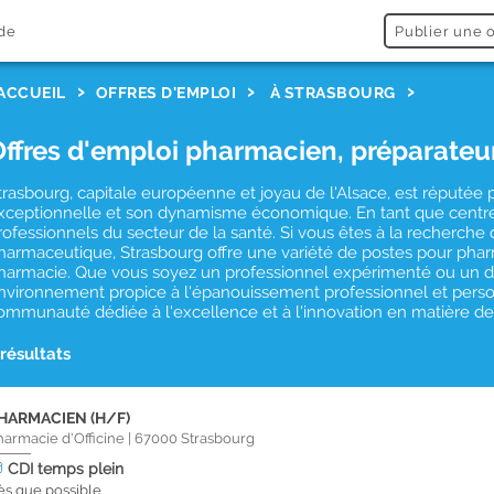
de
Publier une o
ACCUEIL
OFFRES D'EMPLOI
À STRASBOURG
Offres d'emploi pharmacien, préparateu
trasbourg, capitale européenne et joyau de l'Alsace, est réputée p
xceptionnelle et son dynamisme économique. En tant que centre un
rofessionnels du secteur de la santé. Si vous êtes à la recherche
harmaceutique, Strasbourg offre une variété de postes pour phar
harmacie. Que vous soyez un professionnel expérimenté ou un dé
nvironnement propice à l'épanouissement professionnel et person
ommunauté dédiée à l'excellence et à l'innovation en matière de
 résultats
HARMACIEN (H/F)
harmacie d'Officine
|
67000
Strasbourg
CDI
temps plein
ès que possible