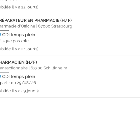
bliée il y a 22 jour(s)
RÉPARATEUR EN PHARMACIE (H/F)
harmacie d'Officine
|
67000
Strasbourg
CDI
temps plein
ès que possible
bliée il y a 24 jour(s)
HARMACIEN (H/F)
ransactionnaire
|
67300
Schiltigheim
CDI
temps plein
 partir du 29/08/26
bliée il y a 29 jour(s)