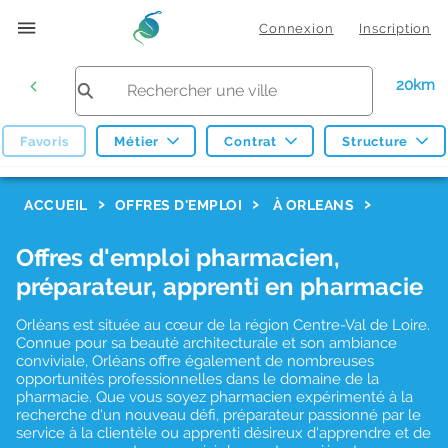
Connexion
Inscription
20km
Favoris
Métier
Contrat
Structure
F
ACCUEIL
OFFRES D'EMPLOI
À ORLEANS
i
Offres d'emploi pharmacien,
l
préparateur, apprenti en pharmacie
t
r
Orléans est située au cœur de la région Centre-Val de Loire.
Connue pour sa beauté architecturale et son ambiance
e
conviviale, Orléans offre également de nombreuses
opportunités professionnelles dans le domaine de la
s
pharmacie. Que vous soyez pharmacien expérimenté à la
d
recherche d'un nouveau défi, préparateur passionné par le
service à la clientèle ou apprenti désireux d'apprendre et de
e