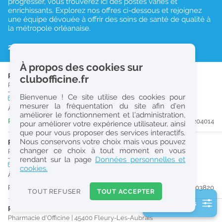
progresser, vous trouverez ici des postes variés et
enrichissants. Explorez nos offres ci-dessous et rejoignez
r
une équipe dévouée à offrir des soins de santé de qualité à
e
la métropole orléanaise.
c
23 résultats
h
À propos des cookies sur
e
PHARMACIEN (H/F)
clubofficine.fr
r
Pharmacie d'Officine
|
45240
Marcilly-En-Villette
Bienvenue ! Ce site utilise des cookies pour
CDI
temps plein
c
mesurer la fréquentation du site afin d’en
À partir du 30/09/26
améliorer le fonctionnement et l’administration,
h
Publiée il y a 4 jour(s)
#204014
pour améliorer votre expérience utilisateur, ainsi
e
que pour vous proposer des services interactifs.
Nous conservons votre choix mais vous pouvez
PHARMACIEN (H/F)
changer ce choix à tout moment en vous
Pharmacie d'Officine
|
45520
Chevilly
Réinitialiser
rendant sur la page
Données personnelles et
CDI
temps plein
cookies.
À partir du 31/08/26
2
Publiée il y a 8 jour(s)
#203820
0
TOUT REFUSER
TOUT ACCEPTER
k
2 filtre(s) actifs
m
PRÉPARATEUR EN PHARMACIE (H/F)
Consulter les offres de la France d'outre-mer
Pharmacie d'Officine
|
45400
Fleury-Les-Aubrais