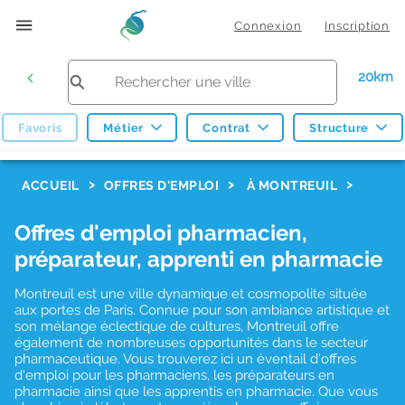
Connexion
Inscription
20km
Favoris
Métier
Contrat
Structure
F
ACCUEIL
OFFRES D'EMPLOI
À MONTREUIL
i
Offres d'emploi pharmacien,
l
préparateur, apprenti en pharmacie
t
r
Montreuil est une ville dynamique et cosmopolite située
aux portes de Paris. Connue pour son ambiance artistique et
e
son mélange éclectique de cultures, Montreuil offre
également de nombreuses opportunités dans le secteur
s
pharmaceutique. Vous trouverez ici un éventail d'offres
d
d'emploi pour les pharmaciens, les préparateurs en
pharmacie ainsi que les apprentis en pharmacie. Que vous
e