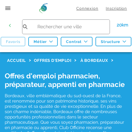
Connexion
Inscription
20km
Favoris
Métier
Contrat
Structure
F
ACCUEIL
OFFRES D'EMPLOI
À BORDEAUX
i
Offres d'emploi pharmacien,
l
préparateur, apprenti en pharmacie
t
r
Bordeaux, ville emblématique du sud-ouest de la France,
est renommée pour son patrimoine historique, ses vins
e
prestigieux et sa qualité de vie exceptionnelle. En plus de
son charme indéniable, Bordeaux offre de nombreuses
s
opportunités professionnelles dans le secteur
d
pharmaceutique. Que vous soyez pharmacien, préparateur
en pharmacie ou apprenti, Club Officine recense une
e