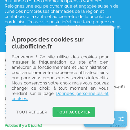
multitude d’offres d’emploi adaptées à votre profil.
Rejoignez une équipe dynamique et engagée au sein de
r
l’une des nombreuses pharmacies de la région et
e
contribuez à la santé et au bien-être de la population
bordelaise. Trouvez le poste idéal pour faire progresser
c
votre carrière tout en profitant des richesses culturelles et
gastronomiques de Bordeaux.
h
À propos des cookies sur
e
66 résultats
clubofficine.fr
r
Bienvenue ! Ce site utilise des cookies pour
c
PHARMACIEN (H/F)
mesurer la fréquentation du site afin d’en
Pharmacie d'Officine
|
33150
Cenon
améliorer le fonctionnement et l’administration,
h
pour améliorer votre expérience utilisateur, ainsi
CDI
temps partiel
e
que pour vous proposer des services interactifs.
Dès que possible
Nous conservons votre choix mais vous pouvez
Publiée il y a 2 jour(s)
#204167
changer ce choix à tout moment en vous
Réinitialiser
rendant sur la page
Données personnelles et
cookies.
PRÉPARATEUR EN PHARMACIE (H/F)
Pharmacie d'Officine
|
33100
Bordeaux
2
0
TOUT REFUSER
TOUT ACCEPTER
CDI
temps plein
k
À partir du 31/10/26
2 filtre(s) actifs
m
Publiée il y a 6 jour(s)
#203955
Consulter les offres de la France d'outre-mer