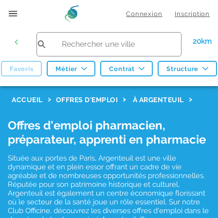
Connexion
Inscription
20km
Favoris
Métier
Contrat
Structure
F
ACCUEIL
OFFRES D'EMPLOI
À ARGENTEUIL
i
Offres d'emploi pharmacien,
l
préparateur, apprenti en pharmacie
t
r
Située aux portes de Paris, Argenteuil est une ville
dynamique et en plein essor offrant un cadre de vie
e
agréable et de nombreuses opportunités professionnelles.
Réputée pour son patrimoine historique et culturel,
s
Argenteuil est également un centre économique florissant
d
où le secteur de la santé joue un rôle essentiel. Sur notre
Club Officine, découvrez les diverses offres d'emploi dans le
e